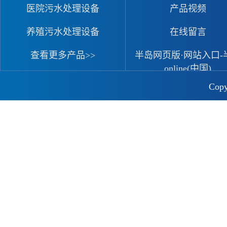
医院污水处理设备
产品视频
养殖污水处理设备
在线留言
查看更多产品>>
半岛网页版·网站入口-
online(中国)
Cop