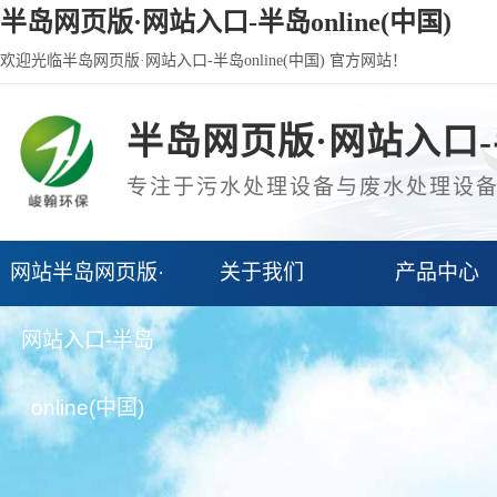
半岛网页版·网站入口-半岛online(中国)
欢迎光临半岛网页版·网站入口-半岛online(中国) 官方网站！
半岛网页版·网站入口-半岛
专注于污水处理设备与废水处理设
网站半岛网页版·
关于我们
产品中心
网站入口-半岛
online(中国)