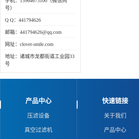
手机：13964675100（微信同
号）
Q Q：441794626
邮箱：441794626@qq.com
网址：clover-smile.com
地址：诸城市龙都街道工业园33
号
产品中心
快速链接
压滤设备
关于我们
真空过滤机
产品中心