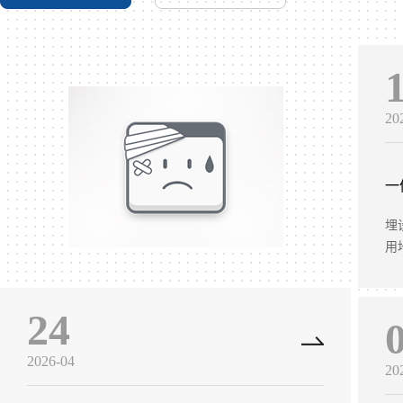
20
一
埋
用
24
2026-04
20