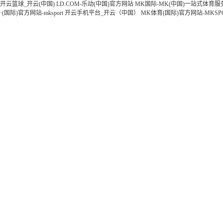
开云篮球_开云(中国)
LD.COM-乐动(中国)官方网站
MK国际-MK(中国)一站式体育
·(国际)官方网站-mksport
开云手机平台_开云（中国）
MK体育(国际)官方网站-MKSPO