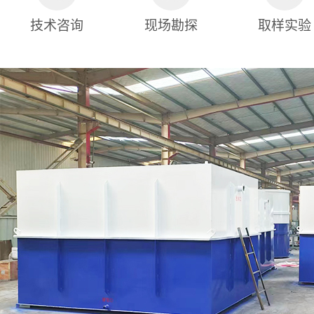
技术咨询
现场勘探
取样实验
养殖一
工业