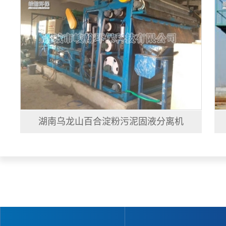
湖南乌龙山百合淀粉污泥固液分离机