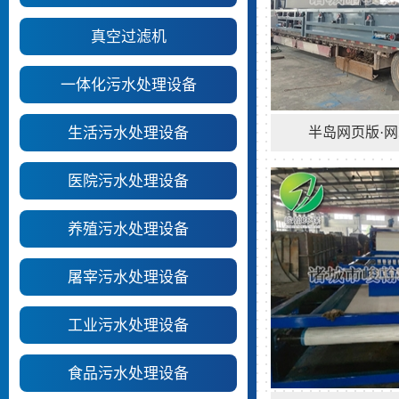
真空过滤机
一体化污水处理设备
生活污水处理设备
半岛网页版·网站
医院污水处理设备
养殖污水处理设备
屠宰污水处理设备
工业污水处理设备
食品污水处理设备