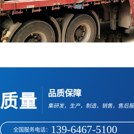
品质保障
质量
集研发，生产，制造，销售，售后服
139-6467-5100
全国服务电话：