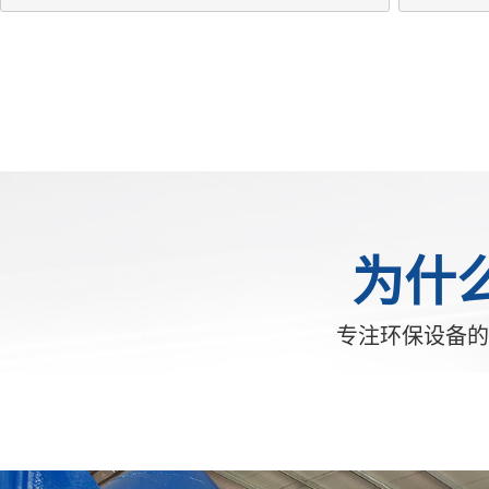
全
电镀
为什
专注环保设备的