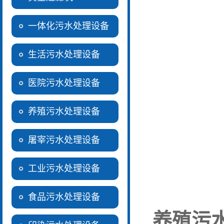
一体化污水处理设备
生活污水处理设备
医院污水处理设备
养殖污水处理设备
屠宰污水处理设备
工业污水处理设备
食品污水处理设备
养殖污