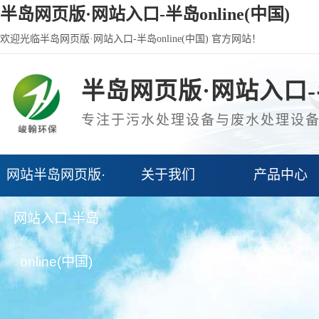
半岛网页版·网站入口-半岛online(中国)
欢迎光临半岛网页版·网站入口-半岛online(中国) 官方网站！
半岛网页版·网站入口-半岛
专注于污水处理设备与废水处理设
网站半岛网页版·
关于我们
产品中心
网站入口-半岛
online(中国)