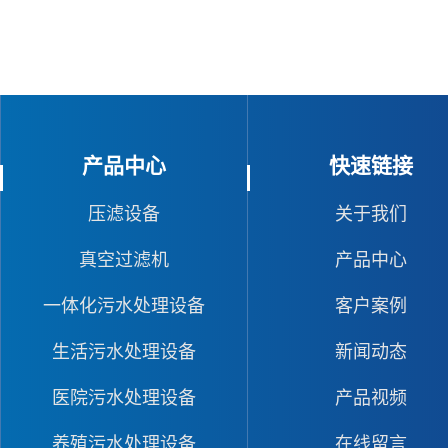
产品中心
快速链接
压滤设备
关于我们
真空过滤机
产品中心
一体化污水处理设备
客户案例
生活污水处理设备
新闻动态
医院污水处理设备
产品视频
养殖污水处理设备
在线留言