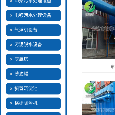
印染污水处理设备
电镀污水处理设备
气浮机设备
污泥脱水设备
厌氧塔
布
砂滤罐
斜管沉淀池
格栅除污机