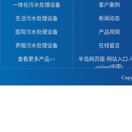
一体化污水处理设备
客户案例
生活污水处理设备
新闻动态
医院污水处理设备
产品视频
养殖污水处理设备
在线留言
查看更多产品>>
半岛网页版·网站入口-
online(中国)
Cop