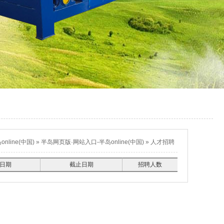
line(中国)
»
半岛网页版·网站入口-半岛online(中国)
»
人才招聘
日期
截止日期
招聘人数