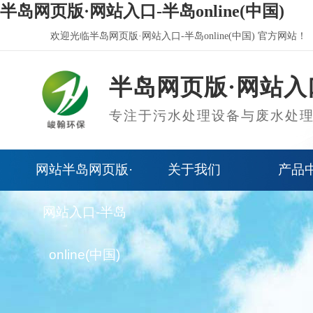
半岛网页版·网站入口-半岛online(中国)
欢迎光临半岛网页版·网站入口-半岛online(中国) 官方网站！
半岛网页版·网站入口-
专注于污水处理设备与废水处
网站半岛网页版·
关于我们
产品
网站入口-半岛
online(中国)