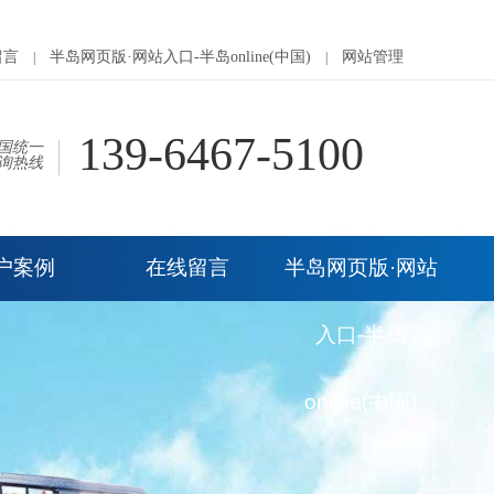
留言
半岛网页版·网站入口-半岛online(中国)
网站管理
|
|
139-6467-5100
国统一
询热线
户案例
在线留言
半岛网页版·网站
入口-半岛
online(中国)