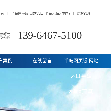
留言
半岛网页版·网站入口-半岛online(中国)
网站管理
|
|
139-6467-5100
国统一
询热线
户案例
在线留言
半岛网页版·网站
入口-半岛
online(中国)