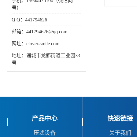
手机：13964675100（微信同
号）
Q Q：441794626
邮箱：441794626@qq.com
网址：clover-smile.com
地址：诸城市龙都街道工业园33
号
产品中心
快速链接
压滤设备
关于我们