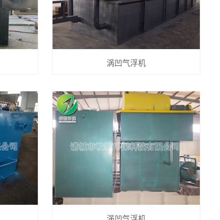
涡凹气浮机
涡凹气浮机