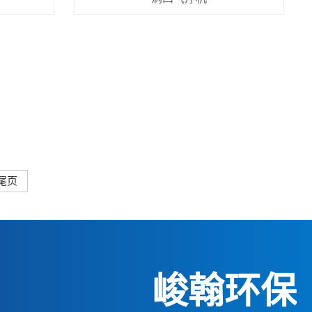
尾页
峻翰环保