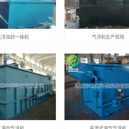
气浮加药一体机
气浮机生产现场
涡凹气浮机
平流式溶气气浮机