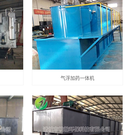
气浮加药一体机