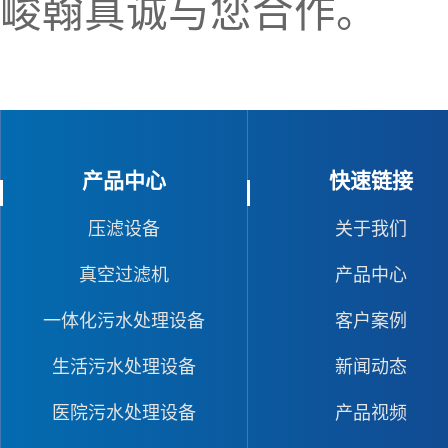
峻翰真诚与您合作。
产品中心
快速链接
压滤设备
关于我们
真空过滤机
产品中心
一体化污水处理设备
客户案例
生活污水处理设备
新闻动态
医院污水处理设备
产品视频