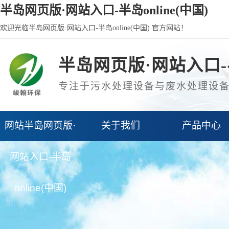
半岛网页版·网站入口-半岛online(中国)
欢迎光临半岛网页版·网站入口-半岛online(中国) 官方网站！
半岛网页版·网站入口-半岛
专注于污水处理设备与废水处理设
网站半岛网页版·
关于我们
产品中心
网站入口-半岛
online(中国)