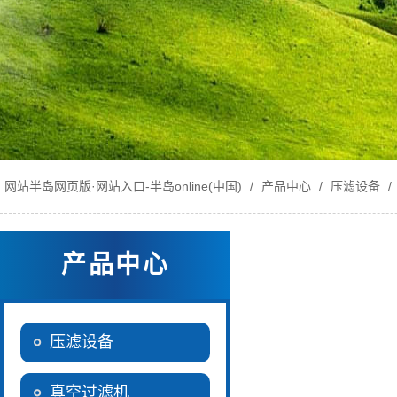
网站半岛网页版·网站入口-半岛online(中国)
/
产品中心
/
压滤设备
/
产品中心
压滤设备
真空过滤机