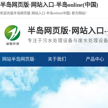
半岛网页版·网站入口-半岛online(中国)
欢迎光临半岛网页版·网站入口-半岛online(中国) 官方网站！
半岛网页版·网站入口-半岛
专注于污水处理设备与废水处理设
网站半岛网页版·
关于我们
产品中心
网站入口-半岛
online(中国)