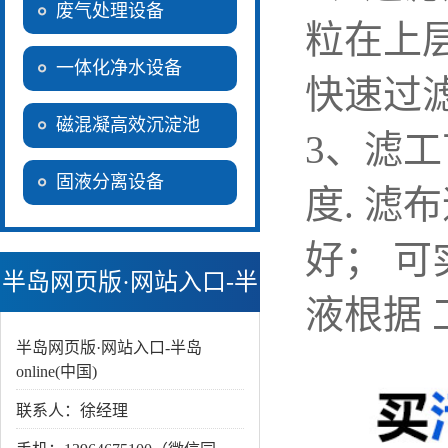
废气处理设备
粒在上
一体化净水设备
快速过滤
磁混凝高效沉淀池
3、滤工
固液分离设备
度. 滤
好； 
半岛网页版·网站入口-半
液根据
岛online(中国)
半岛网页版·网站入口-半岛
online(中国)
联系人：徐经理