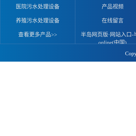
医院污水处理设备
产品视频
养殖污水处理设备
在线留言
查看更多产品>>
半岛网页版·网站入口-
online(中国)
Cop