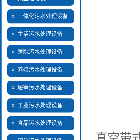
一体化污水处理设备
生活污水处理设备
医院污水处理设备
养殖污水处理设备
屠宰污水处理设备
工业污水处理设备
食品污水处理设备
真空带