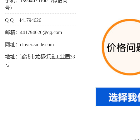
手机：13964675100（微信同
号）
Q Q：441794626
邮箱：441794626@qq.com
网址：clover-smile.com
地址：诸城市龙都街道工业园33
号