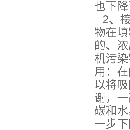
也下降
2、
物在填
的、浓
机污染
用：在
以将吸
谢，一
碳和水
一步下