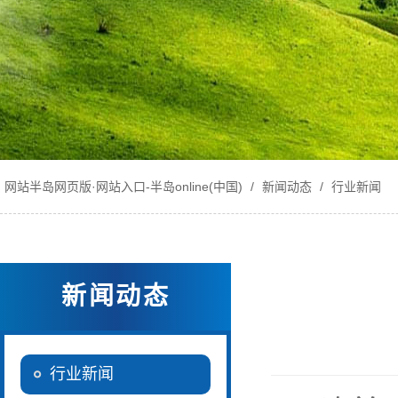
网站半岛网页版·网站入口-半岛online(中国)
/
新闻动态
/
行业新闻
新闻动态
行业新闻