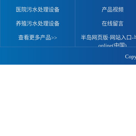
医院污水处理设备
产品视频
养殖污水处理设备
在线留言
查看更多产品>>
半岛网页版·网站入口-
online(中国)
Cop