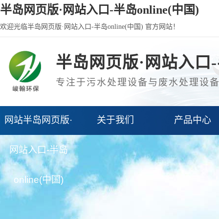
半岛网页版·网站入口-半岛online(中国)
欢迎光临半岛网页版·网站入口-半岛online(中国) 官方网站！
半岛网页版·网站入口-半岛
专注于污水处理设备与废水处理设
网站半岛网页版·
关于我们
产品中心
网站入口-半岛
online(中国)