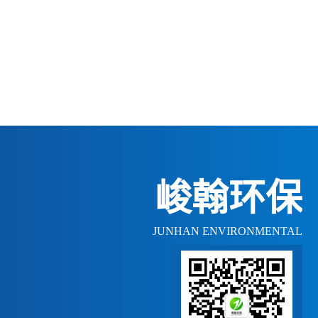
峻翰环保
JUNHAN ENVIRONMENTAL