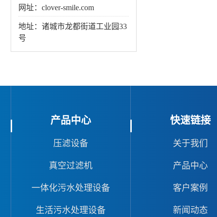
网址：clover-smile.com
地址：诸城市龙都街道工业园33
号
产品中心
快速链接
压滤设备
关于我们
真空过滤机
产品中心
一体化污水处理设备
客户案例
生活污水处理设备
新闻动态