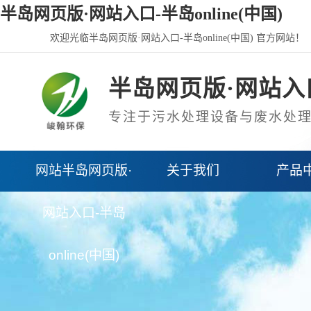
半岛网页版·网站入口-半岛online(中国)
欢迎光临半岛网页版·网站入口-半岛online(中国) 官方网站！
半岛网页版·网站入口-
专注于污水处理设备与废水处
网站半岛网页版·
关于我们
产品
网站入口-半岛
online(中国)