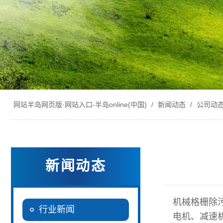
网站半岛网页版·网站入口-半岛online(中国)
/
新闻动态
/
公司动
新闻动态
机械格栅除
行业新闻
电机、减速