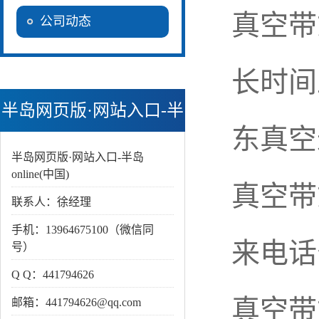
真空带
公司动态
长时间
半岛网页版·网站入口-半
东真空
岛online(中国)
半岛网页版·网站入口-半岛
online(中国)
真空带
联系人：徐经理
手机：13964675100（微信同
来电话
号）
Q Q：441794626
真空带
邮箱：441794626@qq.com