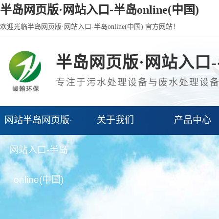
半岛网页版·网站入口-半岛online(中国)
欢迎光临半岛网页版·网站入口-半岛online(中国) 官方网站！
半岛网页版·网站入口-半岛
专注于污水处理设备与废水处理设
网站半岛网页版·
关于我们
产品中心
网站入口-半岛
online(中国)