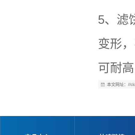
5、滤
变形，
可耐高
本文网址：
//c