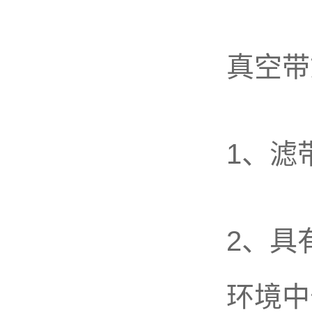
真空带
1、滤
2、具
环境中