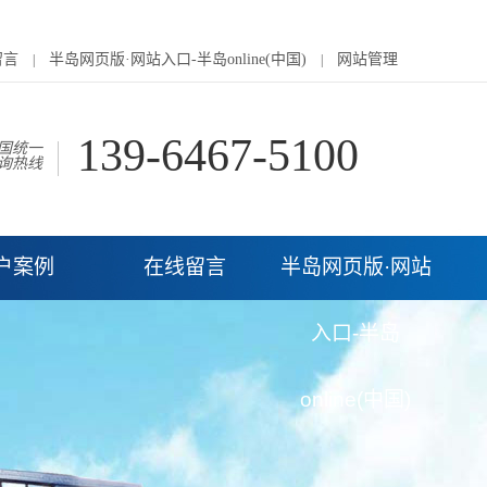
留言
半岛网页版·网站入口-半岛online(中国)
网站管理
|
|
139-6467-5100
国统一
询热线
户案例
在线留言
半岛网页版·网站
入口-半岛
online(中国)