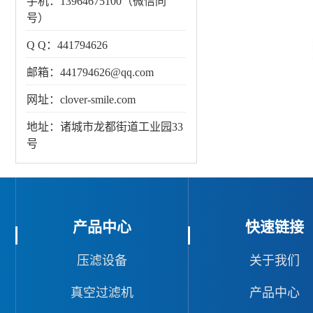
手机：13964675100（微信同
号）
Q Q：441794626
邮箱：441794626@qq.com
网址：clover-smile.com
地址：诸城市龙都街道工业园33
号
产品中心
快速链接
压滤设备
关于我们
真空过滤机
产品中心