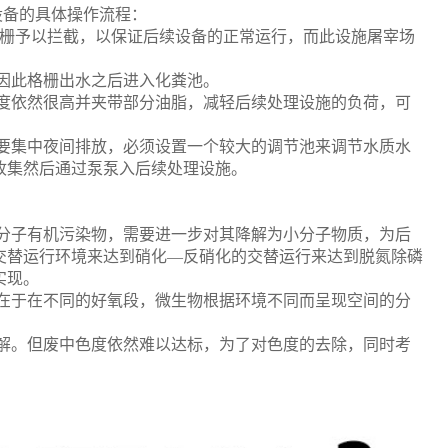
设备的具体操作流程：
格栅予以拦截，以保证后续设备的正常运行，而此设施屠宰场
因此格栅出水之后进入化粪池。
度依然很高并夹带部分油脂，减轻后续处理设施的负荷，可
要集中夜间排放，必须设置一个较大的调节池来调节水质水
收集然后通过泵泵入后续处理设施。
分子有机污染物，需要进一步对其降解为小分子物质，为后
交替运行环境来达到硝化—反硝化的交替运行来达到脱氮除磷
实现。
在于在不同的好氧段，微生物根据环境不同而呈现空间的分
解。但废中色度依然难以达标，为了对色度的去除，同时考