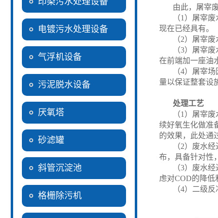
印染污水处理设备
由此，屠宰
（
1
）屠宰废
电镀污水处理设备
现在已经具有。
（
2
）屠宰废
（
3
）屠宰废
气浮机设备
在前端加一座油
（
4
）屠宰场
量以保证整套设
污泥脱水设备
处理工艺
厌氧塔
（
1
）屠宰废
续好氧生化做准
的效果，此处通
砂滤罐
（
2
）废水经
布，具备针对性
斜管沉淀池
（
3
）废水经
虑对
COD
的降低
（
4
）二级反
格栅除污机