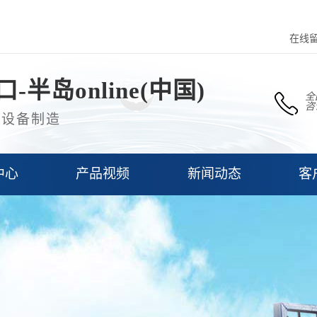
在线
半岛online(中国)
全
咨
理设备制造
中心
产品视频
新闻动态
客