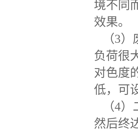
境不同
效果。
（
3
）
负荷很
对色度
低，可
（
4
）
然后终