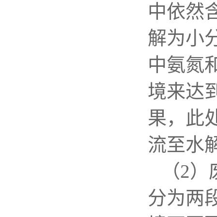
中依然
解为小
中氨氮
境来达
果，此
流至水
（
2
）
分为两