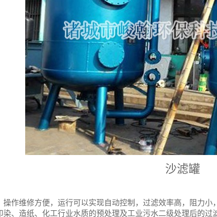
沙滤罐
，操作维修方便，运行可以实现自动控制，过滤效率高，阻力小
印染、造纸、化工行业水质的预处理及工业污水二级处理后的过