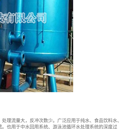
，处理流量大，反冲次数少。广泛应用于纯水、食品饮料水、
滤。也用于中水回用系统、游泳池循环水处理系统的深度过