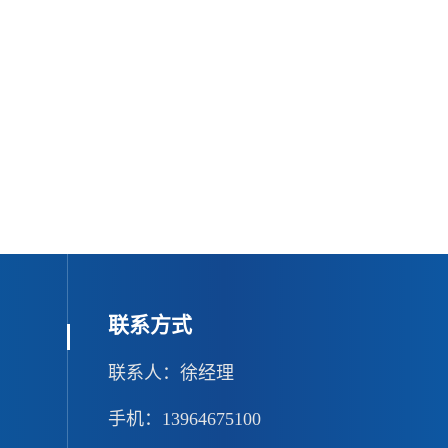
联系方式
联系人：徐经理
手机：13964675100