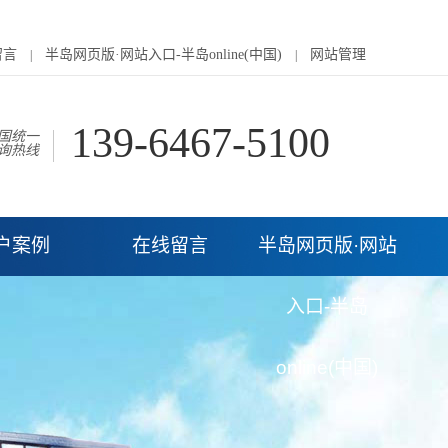
留言
半岛网页版·网站入口-半岛online(中国)
网站管理
|
|
139-6467-5100
国统一
询热线
户案例
在线留言
半岛网页版·网站
入口-半岛
online(中国)