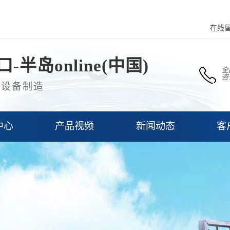
在线
半岛online(中国)
全
咨
理设备制造
中心
产品视频
新闻动态
客