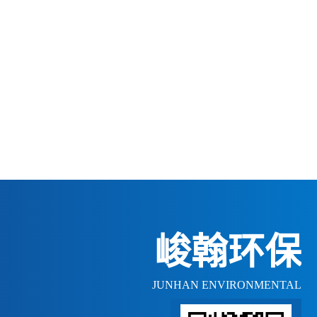
峻翰环保
JUNHAN ENVIRONMENTAL