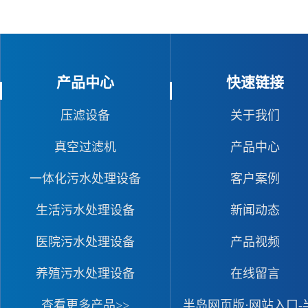
产品中心
快速链接
压滤设备
关于我们
真空过滤机
产品中心
一体化污水处理设备
客户案例
生活污水处理设备
新闻动态
医院污水处理设备
产品视频
养殖污水处理设备
在线留言
查看更多产品>>
半岛网页版·网站入口-