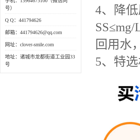
手机：13964675100（微信同
4、降低
号）
Q Q：441794626
SS≤m
邮箱：441794626@qq.com
回用水，
网址：clover-smile.com
地址：诸城市龙都街道工业园33
5、特
号