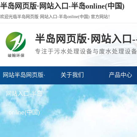
半岛网页版·网站入口-半岛online(中国)
欢迎光临半岛网页版·网站入口-半岛online(中国) 官方网站！
半岛网页版·网站入口-半岛
专注于污水处理设备与废水处理设
网站半岛网页版·
关于我们
产品中心
网站入口-半岛
online(中国)