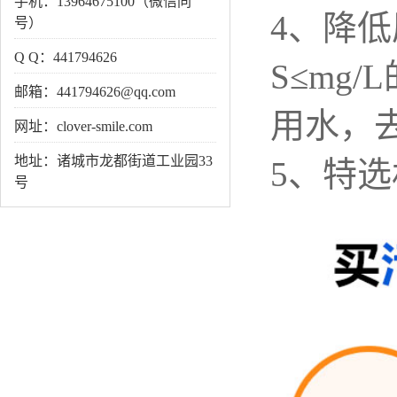
手机：13964675100（微信同
4、降低
号）
Q Q：441794626
S≤mg
邮箱：441794626@qq.com
用水，去
网址：clover-smile.com
地址：诸城市龙都街道工业园33
5、特
号