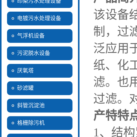
印染污水处理设备
该设备
电镀污水处理设备
制，过
气浮机设备
泛应用
污泥脱水设备
纸、化
厌氧塔
滤。也
砂滤罐
过滤。
斜管沉淀池
产特特
格栅除污机
1、结