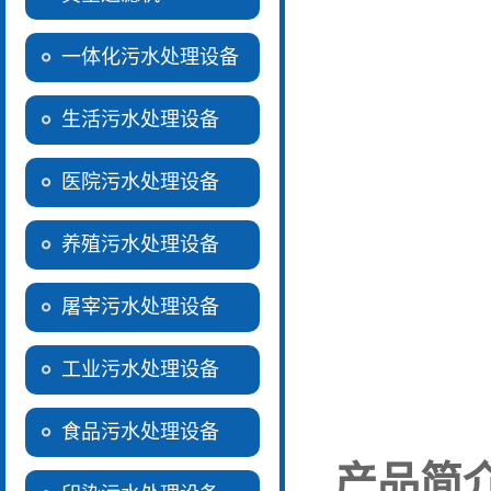
一体化污水处理设备
生活污水处理设备
医院污水处理设备
养殖污水处理设备
屠宰污水处理设备
工业污水处理设备
食品污水处理设备
产品简