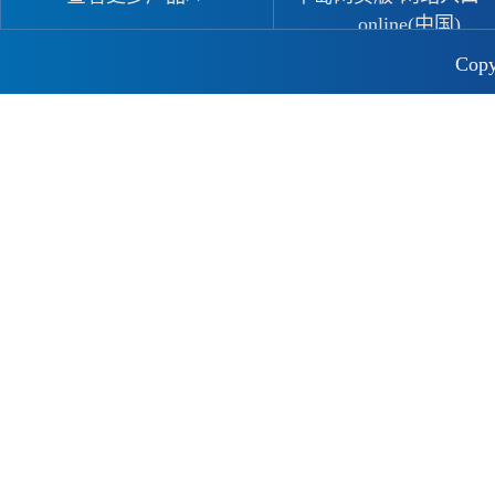
online(中国)
Cop