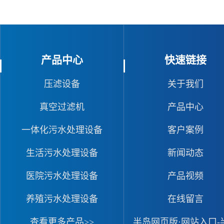
产品中心
快速链接
压滤设备
关于我们
真空过滤机
产品中心
一体化污水处理设备
客户案例
生活污水处理设备
新闻动态
医院污水处理设备
产品视频
养殖污水处理设备
在线留言
查看更多产品>>
半岛网页版·网站入口-