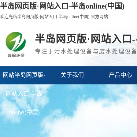
半岛网页版·网站入口-半岛online(中国)
欢迎光临半岛网页版·网站入口-半岛online(中国) 官方网站！
半岛网页版·网站入口-半岛
专注于污水处理设备与废水处理设
网站半岛网页版·
关于我们
产品中心
网站入口-半岛
online(中国)