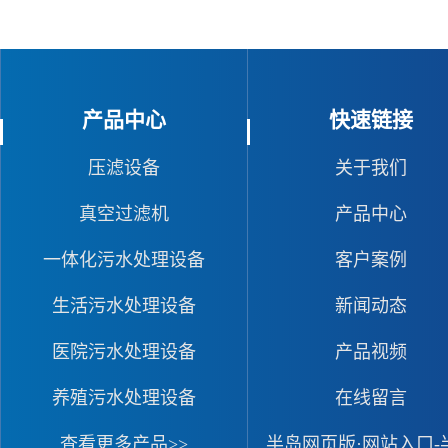
产品中心
快速链接
压滤设备
关于我们
真空过滤机
产品中心
一体化污水处理设备
客户案例
生活污水处理设备
新闻动态
医院污水处理设备
产品视频
养殖污水处理设备
在线留言
查看更多产品>>
半岛网页版·网站入口-